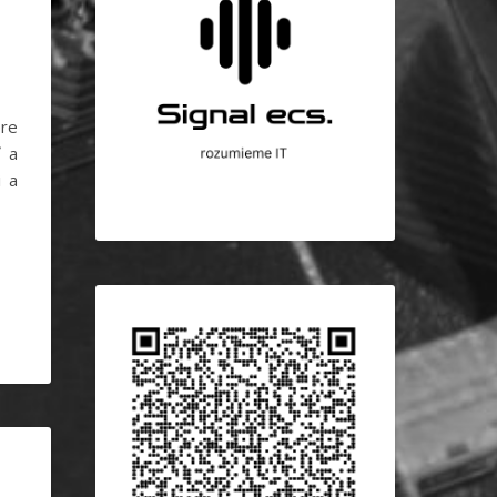
pre
ť a
i a