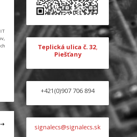
 IT
v,
ich
Teplická ulica č. 32
,
Piešťany
+421(0)907 706 894
Y
signalecs@signalecs.sk