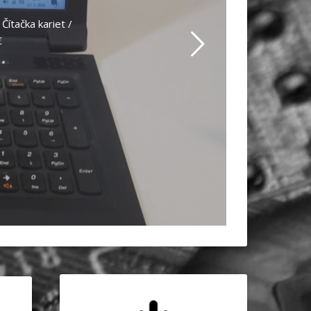
ítačka kariet /
€