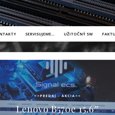
NTAKTY
SERVISUJEME…
UŽITOČNÝ SW
FAKTU
>>PREDAJ - AKCIA<<
Lenovo B570e 15.6″