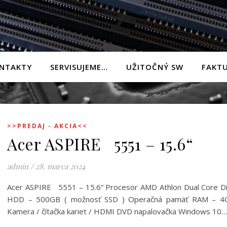
NTAKTY
SERVISUJEME…
UŽITOČNÝ SW
FAKTU
>>PREDAJ - AKCIA<<
Acer ASPIRE 5551 – 15.6“
admin
/
28. marca 2024
Acer ASPIRE 5551 – 15.6“ Procesor AMD Athlon Dual Core D
HDD – 500GB ( možnosť SSD ) Operačná pamäť RAM – 4
Kamera / čítačka kariet / HDMI DVD napalovačka Windows 10…