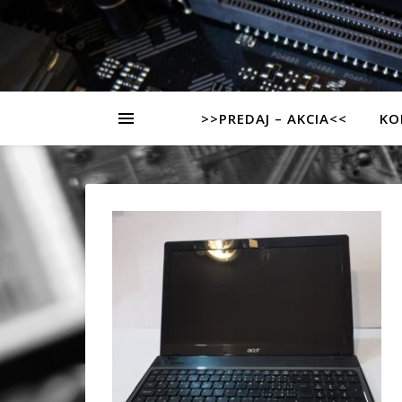
>>PREDAJ – AKCIA<<
KO