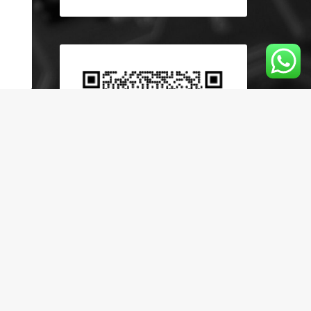
Teplická ulica č. 32
,
Piešťany